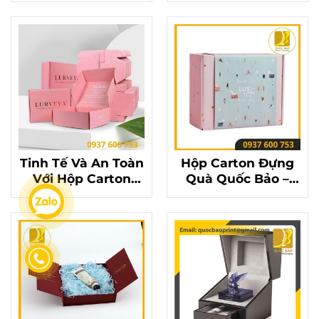
Quốc Bảo
Món Quà Ý Nghĩa
Tinh Tế Và An Toàn
Hộp Carton Đựng
Với Hộp Carton
Quà Quốc Bảo –
Đựng Quà Quốc
Bảo Vệ Món Quà
Bảo
Yêu Thương