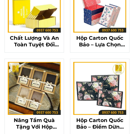
Chất Lượng Và An
Hộp Carton Quốc
Toàn Tuyệt Đối
Bảo – Lựa Chọn
Cùng Hộp Carton
Hoàn Hảo Cho Mọi
Đựng Quà Quốc
Dịp Đặc Biệt
Bảo
Nâng Tầm Quà
Hộp Carton Quốc
Tặng Với Hộp
Bảo – Điểm Dừng
Carton Đựng Quà
Chân Của Những