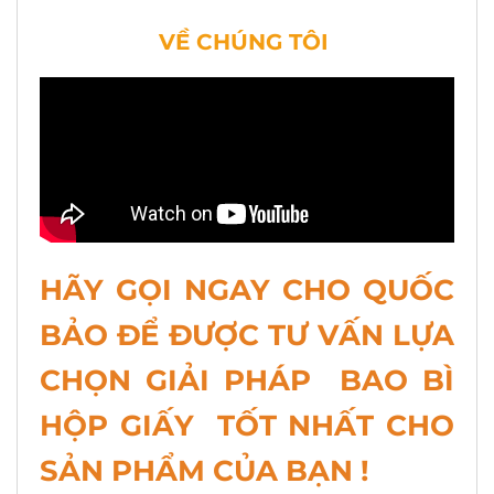
VỀ CHÚNG TÔI
HÃY GỌI NGAY CHO QUỐC
BẢO ĐỂ ĐƯỢC TƯ VẤN LỰA
CHỌN GIẢI PHÁP BAO BÌ
HỘP GIẤY TỐT NHẤT CHO
SẢN PHẨM CỦA BẠN !