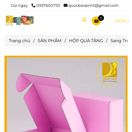
Gọi ngay
0937600753
quocbaoprint@gmail.com
0
MENU
Trang chủ
/
SẢN PHẨM
/
HỘP QUÀ TẶNG
/
Sang Trọ