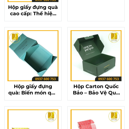
Hộp giấy đựng quà
cao cấp: Thể hiện
sự tinh tế và sang
trọng
Hộp giấy đựng
Hộp Carton Quốc
quà: Biến món quà
Bảo – Bảo Vệ Quà
trở nên ý nghĩa
Tặng, Trọn Vẹn Yêu
hơn bao giờ hết
Thương