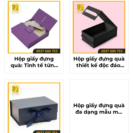
Hộp giấy đựng
Hộp giấy đựng quà
quà: Tinh tế từng
thiết kế độc đáo,
đường nét, nâng
làm say đắm mọi
tầm món quà của
ánh nhìn
bạn
Hộp giấy đựng quà
đa dạng mẫu mã,
màu sắc, đáp ứng
mọi phong cách