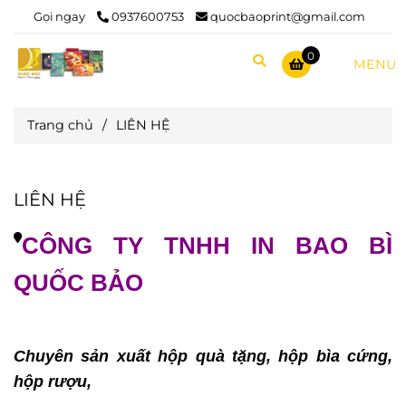
Gọi ngay
0937600753
quocbaoprint@gmail.com
0
MENU
Trang chủ
/
LIÊN HỆ
LIÊN HỆ
CÔNG TY TNHH IN BAO BÌ
QUỐC BẢO
Chuyên sản xuất hộp quà tặng, hộp bìa cứng,
hộp rượu,