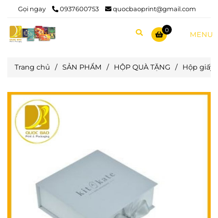
Gọi ngay
0937600753
quocbaoprint@gmail.com
0
MENU
Trang chủ
/
SẢN PHẨM
/
HỘP QUÀ TẶNG
/
Hộp giấy 