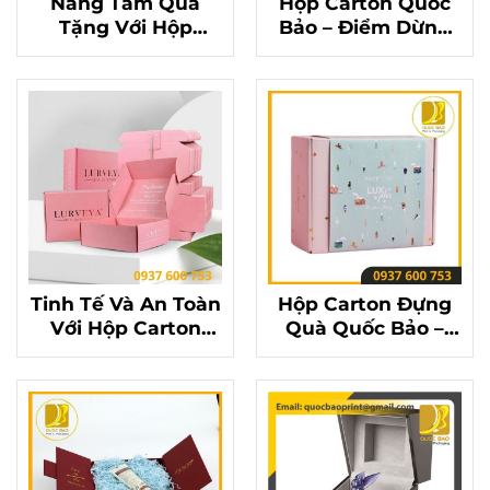
Nâng Tầm Quà
Hộp Carton Quốc
Tặng Với Hộp
Bảo – Điểm Dừng
Carton Đựng Quà
Chân Của Những
Quốc Bảo
Món Quà Ý Nghĩa
Tinh Tế Và An Toàn
Hộp Carton Đựng
Với Hộp Carton
Quà Quốc Bảo –
Đựng Quà Quốc
Bảo Vệ Món Quà
Bảo
Yêu Thương