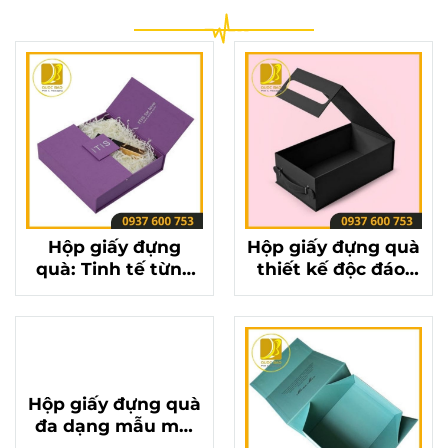
Hộp giấy đựng
Hộp giấy đựng quà
quà: Tinh tế từng
thiết kế độc đáo,
đường nét, nâng
làm say đắm mọi
tầm món quà của
ánh nhìn
bạn
Hộp giấy đựng quà
đa dạng mẫu mã,
màu sắc, đáp ứng