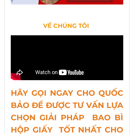
VỀ CHÚNG TÔI
HÃY GỌI NGAY CHO QUỐC
BẢO ĐỂ ĐƯỢC TƯ VẤN LỰA
CHỌN GIẢI PHÁP BAO BÌ
HỘP GIẤY TỐT NHẤT CHO