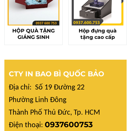
HỘP QUÀ TẶNG
Hộp đựng quà
GIÁNG SINH
tặng cao cấp
CTY IN BAO BÌ QUỐC BẢO
Địa chỉ: Số 19 Đường 22
Phường Linh Đông
Thành Phố Thủ Đức, Tp. HCM
0937600753
Điện thoại: