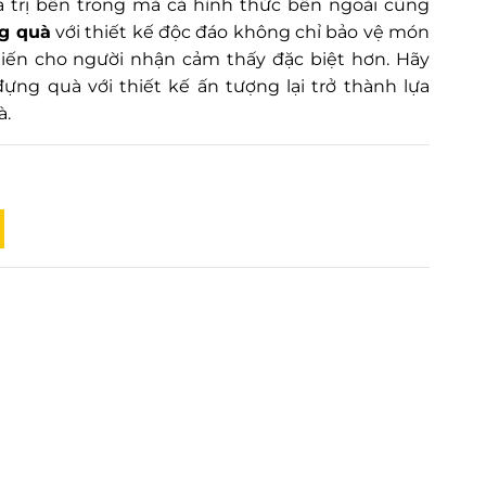
iá trị bên trong mà cả hình thức bên ngoài cũng
g quà
với thiết kế độc đáo không chỉ bảo vệ món
iến cho người nhận cảm thấy đặc biệt hơn. Hãy
đựng quà với thiết kế ấn tượng lại trở thành lựa
à.
g