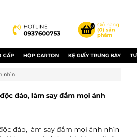
Giỏ hàng
HOTLINE
0
(
0
) sản
0937600753
phẩm
O CẤP
HỘP CARTON
KỆ GIẤY TRƯNG BÀY
TƯ
h nhìn
 độc đáo, làm say đắm mọi ánh
 độc đáo, làm say đắm mọi ánh nhìn