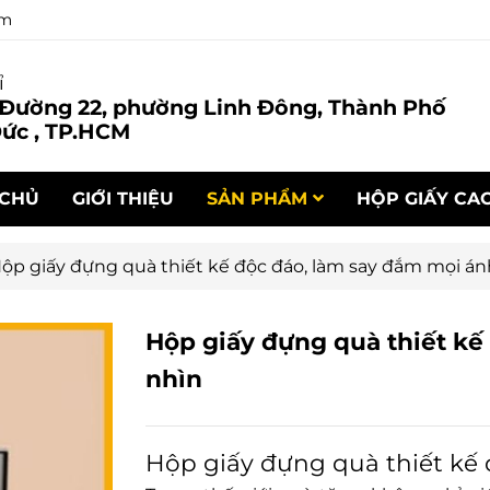
om
ỉ
 Đường 22, phường Linh Đông, Thành Phố
ức , TP.HCM
 CHỦ
GIỚI THIỆU
SẢN PHẨM
HỘP GIẤY CA
ộp giấy đựng quà thiết kế độc đáo, làm say đắm mọi án
Hộp giấy đựng quà thiết kế
nhìn
Hộp giấy đựng quà thiết kế