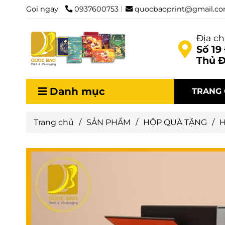
Gọi ngay
0937600753
quocbaoprint@gmail.c
Địa ch
Số 19
Thủ Đ
Danh mục
TRANG
Trang chủ
/
SẢN PHẨM
/
HỘP QUÀ TẶNG
/
H