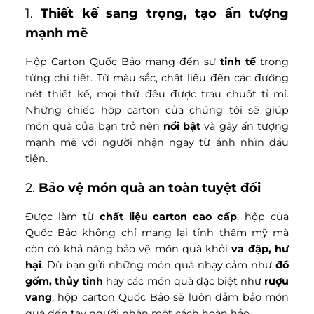
1.
Thiết kế sang trọng, tạo ấn tượng
mạnh mẽ
Hộp Carton Quốc Bảo mang đến sự
tinh tế
trong
từng chi tiết. Từ màu sắc, chất liệu đến các đường
nét thiết kế, mọi thứ đều được trau chuốt tỉ mỉ.
Những chiếc hộp carton của chúng tôi sẽ giúp
món quà của bạn trở nên
nổi bật
và gây ấn tượng
mạnh mẽ với người nhận ngay từ ánh nhìn đầu
tiên.
2.
Bảo vệ món quà an toàn tuyệt đối
Được làm từ
chất liệu carton cao cấp
, hộp của
Quốc Bảo không chỉ mang lại tính thẩm mỹ mà
còn có khả năng bảo vệ món quà khỏi
va đập, hư
hại
. Dù bạn gửi những món quà nhạy cảm như
đồ
gốm, thủy tinh
hay các món quà đặc biệt như
rượu
vang
, hộp carton Quốc Bảo sẽ luôn đảm bảo món
quà đến tay người nhận một cách hoàn hảo.