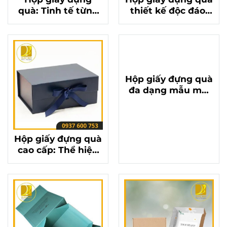
quà: Tinh tế từng
thiết kế độc đáo,
đường nét, nâng
làm say đắm mọi
tầm món quà của
ánh nhìn
bạn
Hộp giấy đựng quà
đa dạng mẫu mã,
màu sắc, đáp ứng
mọi phong cách
Hộp giấy đựng quà
cao cấp: Thể hiện
sự tinh tế và sang
trọng