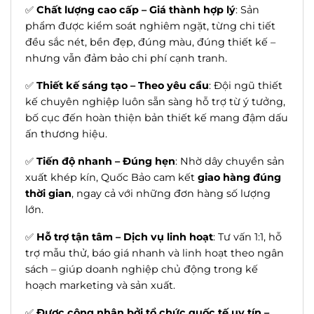
✅
Chất lượng cao cấp – Giá thành hợp lý
: Sản
phẩm được kiểm soát nghiêm ngặt, từng chi tiết
đều sắc nét, bền đẹp, đúng màu, đúng thiết kế –
nhưng vẫn đảm bảo chi phí cạnh tranh.
✅
Thiết kế sáng tạo – Theo yêu cầu
: Đội ngũ thiết
kế chuyên nghiệp luôn sẵn sàng hỗ trợ từ ý tưởng,
bố cục đến hoàn thiện bản thiết kế mang đậm dấu
ấn thương hiệu.
✅
Tiến độ nhanh – Đúng hẹn
: Nhờ dây chuyền sản
xuất khép kín, Quốc Bảo cam kết
giao hàng đúng
thời gian
, ngay cả với những đơn hàng số lượng
lớn.
✅
Hỗ trợ tận tâm – Dịch vụ linh hoạt
: Tư vấn 1:1, hỗ
trợ mẫu thử, báo giá nhanh và linh hoạt theo ngân
sách – giúp doanh nghiệp chủ động trong kế
hoạch marketing và sản xuất.
✅
Được công nhận bởi tổ chức quốc tế uy tín –