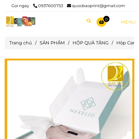
Gọi ngay
0937600753
quocbaoprint@gmail.com
0
MENU
Trang chủ
/
SẢN PHẨM
/
HỘP QUÀ TẶNG
/
Hộp Cart