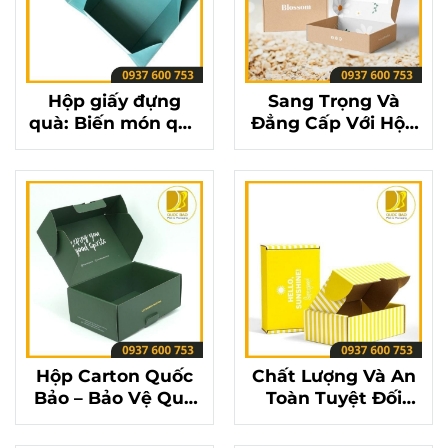
Hộp giấy đựng
Sang Trọng Và
quà: Biến món quà
Đẳng Cấp Với Hộp
trở nên ý nghĩa
Carton Đựng Quà
hơn bao giờ hết
Quốc Bảo
Hộp Carton Quốc
Chất Lượng Và An
Bảo – Bảo Vệ Quà
Toàn Tuyệt Đối
Tặng, Trọn Vẹn Yêu
Cùng Hộp Carton
Thương
Đựng Quà Quốc