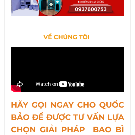
VỀ CHÚNG TÔI
HÃY GỌI NGAY CHO QUỐC
BẢO ĐỂ ĐƯỢC TƯ VẤN LỰA
CHỌN GIẢI PHÁP BAO BÌ