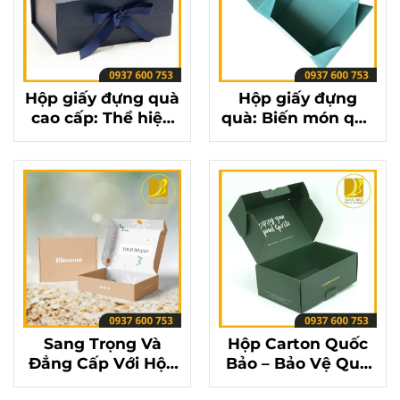
Hộp giấy đựng quà
Hộp giấy đựng
cao cấp: Thể hiện
quà: Biến món quà
sự tinh tế và sang
trở nên ý nghĩa
trọng
hơn bao giờ hết
Sang Trọng Và
Hộp Carton Quốc
Đẳng Cấp Với Hộp
Bảo – Bảo Vệ Quà
Carton Đựng Quà
Tặng, Trọn Vẹn Yêu