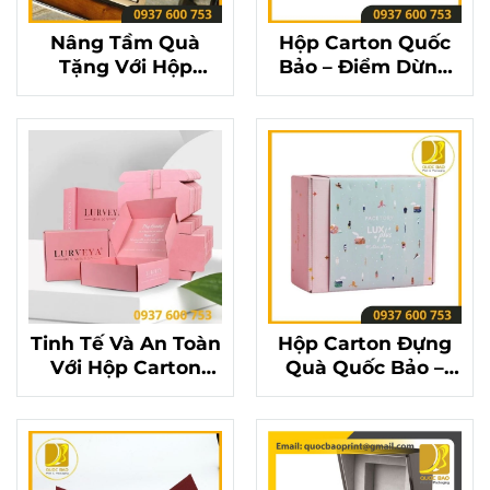
Nâng Tầm Quà
Hộp Carton Quốc
Tặng Với Hộp
Bảo – Điểm Dừng
Carton Đựng Quà
Chân Của Những
Quốc Bảo
Món Quà Ý Nghĩa
Tinh Tế Và An Toàn
Hộp Carton Đựng
Với Hộp Carton
Quà Quốc Bảo –
Đựng Quà Quốc
Bảo Vệ Món Quà
Bảo
Yêu Thương