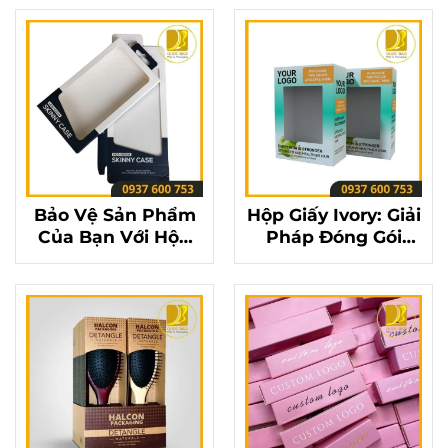
Cho Mỗi Sản Phẩm
Hộp Giấy Ivory
Bảo Vệ Sản Phẩm
Hộp Giấy Ivory: Giải
Của Bạn Với Hộp
Pháp Đóng Gói
Giấy Ivory Chất
Tuyệt Vời Cho Các
Lượng
Sản Phẩm Cao Cấp