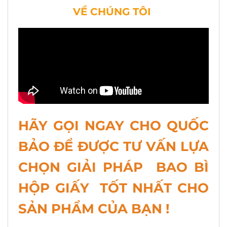
VỀ CHÚNG TÔI
HÃY GỌI NGAY CHO QUỐC
BẢO ĐỂ ĐƯỢC TƯ VẤN LỰA
CHỌN GIẢI PHÁP BAO BÌ
HỘP GIẤY TỐT NHẤT CHO
SẢN PHẨM CỦA BẠN !