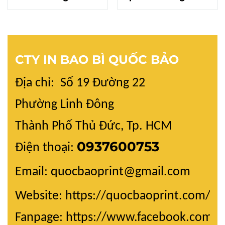
trang: Tạo ấn
sản phẩm với hộp
tượng với khách
giấy Ivory cao cấp
hàng bằng hộp
giấy Ivory độc đáo
CTY IN BAO BÌ QUỐC BẢO
Địa chỉ: Số 19 Đường 22
Phường Linh Đông
Thành Phố Thủ Đức, Tp. HCM
0937600753
Điện thoại:
Email: quocbaoprint@gmail.com
Website:
https://quocbaoprint.com/
Fanpage: https://www.facebook.com/