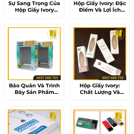
Sự Sang Trọng Của
Hộp Giấy Ivory: Đặc
Hộp Giấy Ivory
Điểm Và Lợi Ích
Trong Thị Trường
Của Loại Giấy Cao
Bao Bì Cao Cấp
Cấp
Bảo Quản Và Trình
Hộp Giấy Ivory:
Bày Sản Phẩm
Chất Lượng Và
Hoàn Hảo Với Hộp
Thẩm Mỹ Đạt Đỉnh
Giấy Ivory
Cao