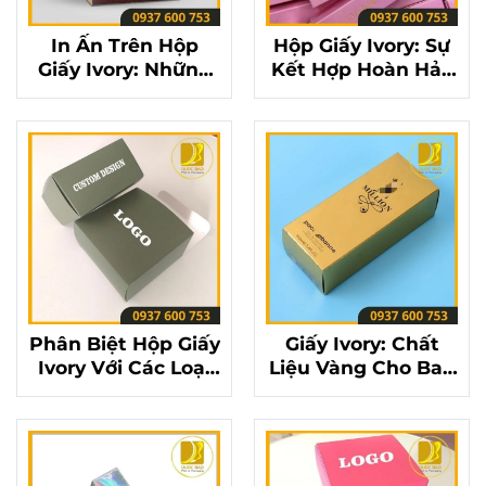
In Ấn Trên Hộp
Hộp Giấy Ivory: Sự
Giấy Ivory: Những
Kết Hợp Hoàn Hảo
Điều Cần Biết Để
Giữa Sang Trọng
Có Bản In Đẹp
Và Bền Bỉ
Nhất
Phân Biệt Hộp Giấy
Giấy Ivory: Chất
Ivory Với Các Loại
Liệu Vàng Cho Bao
Giấy Khác: Bạn Đã
Bì Sản Phẩm Cao
Chọn Đúng Chưa?
Cấp