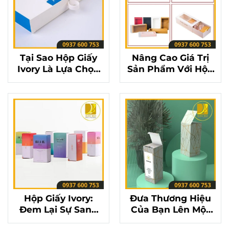
Tại Sao Hộp Giấy
Nâng Cao Giá Trị
Ivory Là Lựa Chọn
Sản Phẩm Với Hộp
Hoàn Hảo Cho Bao
Giấy Ivory Cao Cấp
Bì Sản Phẩm?
Hộp Giấy Ivory:
Đưa Thương Hiệu
Đem Lại Sự Sang
Của Bạn Lên Một
Trọng Và Tinh Tế
Tầm Cao Mới Với