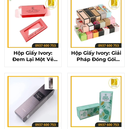
Hộp Giấy Ivory:
Hộp Giấy Ivory: Giải
Đem Lại Một Vẻ
Pháp Đóng Gói
Ngoài Tinh Tế Cho
Đem Lại Sự Sang
Bao Bì Sản Phẩm
Trọng Cho Mỗi Sản
Phẩm