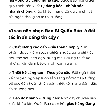
nổi – phủ UV công nghệ cao
, Quốc Bảo mang đến
quy trình sản xuất
tự động hóa – chính xác –
nhanh chóng
, giúp khách hàng tối ưu chi phí và
rút ngắn thời gian ra thị trường.
Vì sao nên chọn Bao Bì Quốc Bảo là đối
tác in ấn đáng tin cậy?
✅
Chất lượng cao cấp – Giá thành hợp lý
: Sản
phẩm được kiểm soát nghiêm ngặt, từng chi tiết
đều sắc nét, bền đẹp, đúng màu, đúng thiết kế –
nhưng vẫn đảm bảo chi phí cạnh tranh.
✅
Thiết kế sáng tạo – Theo yêu cầu
: Đội ngũ thiết
kế chuyên nghiệp luôn sẵn sàng hỗ trợ từ ý tưởng,
bố cục đến hoàn thiện bản thiết kế mang đậm dấu
ấn thương hiệu.
✅
Tiến độ nhanh – Đúng hẹn
: Nhờ dây chuyền sản
xuất khép kín, Quốc Bảo cam kết
giao hàng đúng