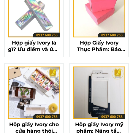
Hộp giấy Ivory là
Hộp Giấy Ivory
gì? Ưu điểm và ứng
Thực Phẩm: Bảo
dụng của hộp giấy
Quản Sản Phẩm
Ivory trong bao bì
An Toàn Với Hộp
Giấy Ivory
Hộp giấy Ivory cho
Hộp giấy Ivory mỹ
cửa hàng thời
phẩm: Nâng tầm