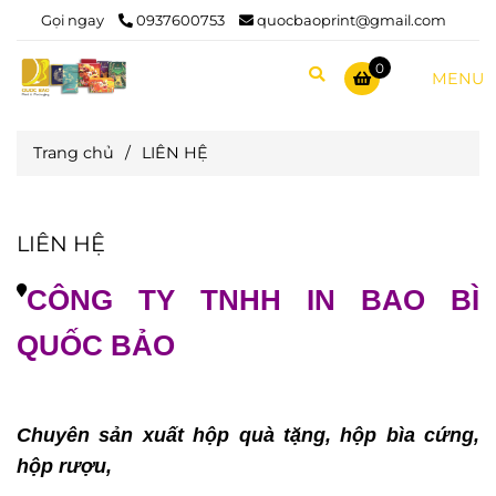
Gọi ngay
0937600753
quocbaoprint@gmail.com
0
MENU
Trang chủ
/
LIÊN HỆ
LIÊN HỆ
CÔNG TY TNHH IN BAO BÌ
QUỐC BẢO
Chuyên sản xuất hộp quà tặng, hộp bìa cứng,
hộp rượu,