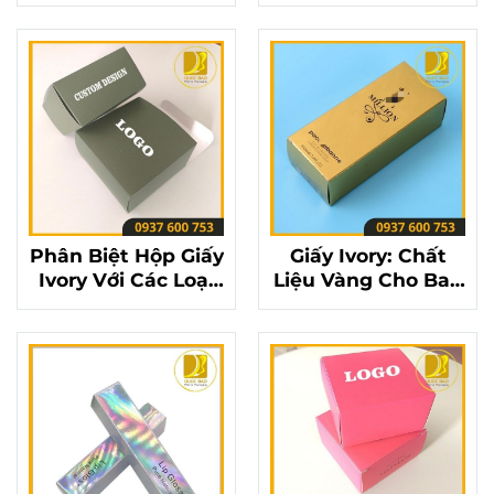
Điều Cần Biết Để
Giữa Sang Trọng
Có Bản In Đẹp
Và Bền Bỉ
Nhất
Phân Biệt Hộp Giấy
Giấy Ivory: Chất
Ivory Với Các Loại
Liệu Vàng Cho Bao
Giấy Khác: Bạn Đã
Bì Sản Phẩm Cao
Chọn Đúng Chưa?
Cấp