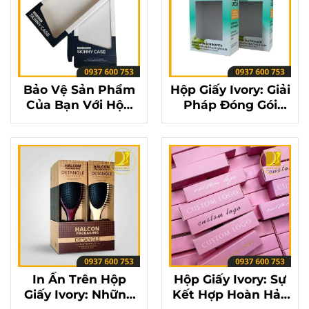
Bảo Vệ Sản Phẩm
Hộp Giấy Ivory: Giải
Của Bạn Với Hộp
Pháp Đóng Gói
Giấy Ivory Chất
Tuyệt Vời Cho Các
Lượng
Sản Phẩm Cao Cấp
In Ấn Trên Hộp
Hộp Giấy Ivory: Sự
Giấy Ivory: Những
Kết Hợp Hoàn Hảo