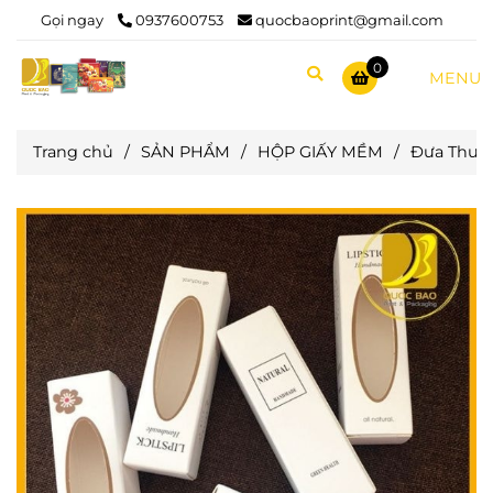
Gọi ngay
0937600753
quocbaoprint@gmail.com
0
MENU
Trang chủ
/
SẢN PHẨM
/
HỘP GIẤY MỀM
/
Đưa Thươn