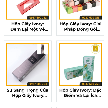
Hộp Giấy Ivory:
Hộp Giấy Ivory: Giải
Đem Lại Một Vẻ
Pháp Đóng Gói
Ngoài Tinh Tế Cho
Đem Lại Sự Sang
Bao Bì Sản Phẩm
Trọng Cho Mỗi Sản
Phẩm
Sự Sang Trọng Của
Hộp Giấy Ivory: Đặc
Hộp Giấy Ivory
Điểm Và Lợi Ích
Trong Thị Trường
Của Loại Giấy Cao
Bao Bì Cao Cấp
Cấp