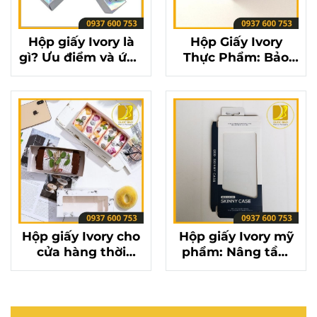
Hộp giấy Ivory là
Hộp Giấy Ivory
gì? Ưu điểm và ứng
Thực Phẩm: Bảo
dụng của hộp giấy
Quản Sản Phẩm
Ivory trong bao bì
An Toàn Với Hộp
Giấy Ivory
Hộp giấy Ivory cho
Hộp giấy Ivory mỹ
cửa hàng thời
phẩm: Nâng tầm
trang: Tạo ấn
sản phẩm với hộp
tượng với khách
giấy Ivory cao cấp
hàng bằng hộp
giấy Ivory độc đáo