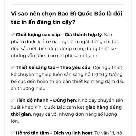
Vì sao nên chọn Bao Bì Quốc Bảo là đối
tác in ấn đáng tin cậy?
✅
Chất lượng cao cấp – Giá thành hợp lý
: Sản
phẩm được kiểm soát nghiêm ngặt, từng chi tiết
đều sắc nét, bền đẹp, đúng màu, đúng thiết kế –
nhưng vẫn đảm bảo chi phí cạnh tranh.
✅
Thiết kế sáng tạo – Theo yêu cầu
: Đội ngũ thiết
kế chuyên nghiệp luôn sẵn sàng hỗ trợ từ ý tưởng,
bố cục đến hoàn thiện bản thiết kế mang đậm dấu
ấn thương hiệu.
✅
Tiến độ nhanh – Đúng hẹn
: Nhờ dây chuyền sản
xuất khép kín, Quốc Bảo cam kết
giao hàng đúng
thời gian
, ngay cả với những đơn hàng số lượng
lớn.
✅
Hỗ trợ tận tâm – Dịch vụ linh hoạt
: Tư vấn 1:1, hỗ