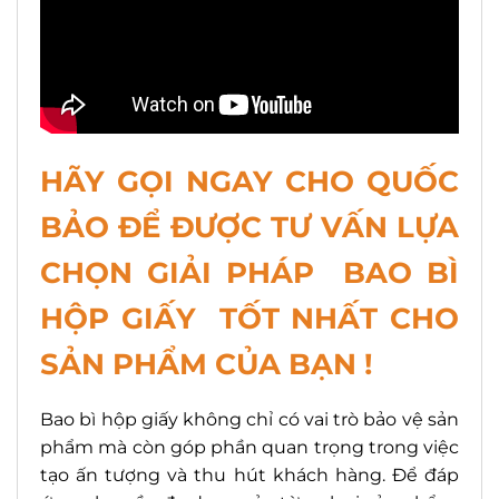
HÃY GỌI NGAY CHO QUỐC
BẢO ĐỂ ĐƯỢC TƯ VẤN LỰA
CHỌN GIẢI PHÁP BAO BÌ
HỘP GIẤY TỐT NHẤT CHO
SẢN PHẨM CỦA BẠN !
Bao bì hộp giấy không chỉ có vai trò bảo vệ sản
phẩm mà còn góp phần quan trọng trong việc
tạo ấn tượng và thu hút khách hàng. Để đáp