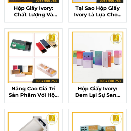
Hộp Giấy Ivory:
Tại Sao Hộp Giấy
Chất Lượng Và
Ivory Là Lựa Chọn
Thẩm Mỹ Đạt Đỉnh
Hoàn Hảo Cho Bao
Cao
Bì Sản Phẩm?
Nâng Cao Giá Trị
Hộp Giấy Ivory:
Sản Phẩm Với Hộp
Đem Lại Sự Sang
Giấy Ivory Cao Cấp
Trọng Và Tinh Tế
Cho Mỗi Sản Phẩm