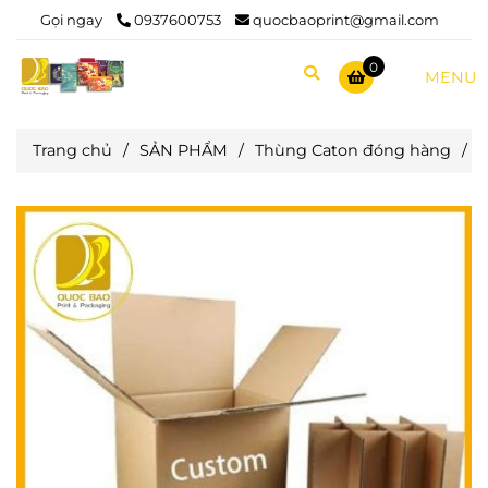
Gọi ngay
0937600753
quocbaoprint@gmail.com
0
MENU
Trang chủ
/
SẢN PHẨM
/
Thùng Caton đóng hàng
/
T