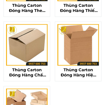
Thùng Carton
Thùng Carton
Đóng Hàng Theo
Đóng Hàng Thiết
Yêu Cầu – Giải
Kế Chuyên Nghiệp
Pháp Đóng Gói Tối
– Nâng Cao Giá Trị
Ưu Cho Doanh
Sản Phẩm
Nghiệp
Thùng Carton
Thùng Carton
Đóng Hàng Chất
Đóng Hàng Hiệu
Lượng Vượt Trội –
Quả – Giải Pháp
Lựa Chọn Lý Tưởng
Bảo Vệ Hàng Hóa
Cho Mọi Doanh
Trong Quá Trình
Nghiệp
Vận Chuyển