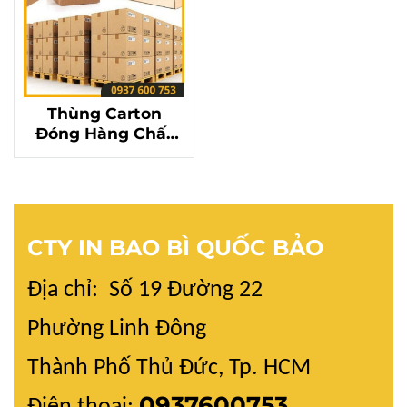
Thùng Carton
Đóng Hàng Chất
Lượng Cao – Bảo
Vệ Sản Phẩm An
Toàn Tuyệt Đối
CTY IN BAO BÌ QUỐC BẢO
Địa chỉ: Số 19 Đường 22
Phường Linh Đông
Thành Phố Thủ Đức, Tp. HCM
0937600753