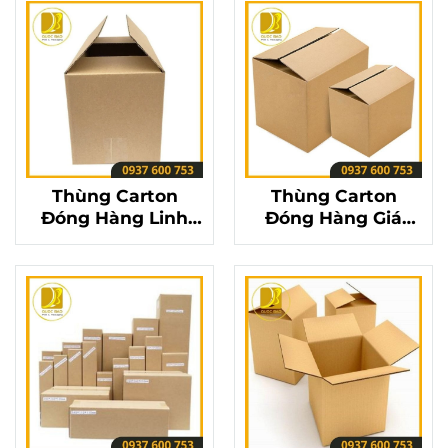
Phẩm Đến Tay
Chóng Và An Toàn
Người Tiêu Dùng
Thùng Carton
Thùng Carton
Đóng Hàng Linh
Đóng Hàng Giá
Hoạt – Phù Hợp Với
Cạnh Tranh – Chất
Mọi Quy Cách Sản
Lượng Vượt Trội,
Phẩm
Giá Hợp Lý