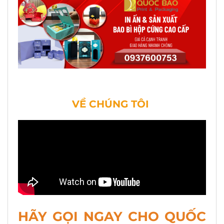
VỀ CHÚNG TÔI
HÃY GỌI NGAY CHO QUỐC