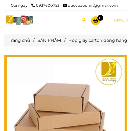
Gọi ngay
0937600753
quocbaoprint@gmail.com
0
MENU
Trang chủ
/
SẢN PHẨM
/
Hộp giấy carton đóng hàng 