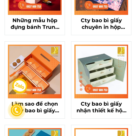
Những mẫu hộp
Cty bao bì giấy
đựng bánh Trung
chuyên in hộp
Thu cao cấp từ cty
đựng bánh Trung
bao bì giấy hàng
Thu số lượng lớn,
đầu
giá cạnh tranh
Làm sao để chọn
Cty bao bì giấy
cty bao bì giấy
nhận thiết kế hộp
chất lượng cho hộp
đựng bánh Trung
đựng bánh Trung
Thu theo yêu cầu
Thu?