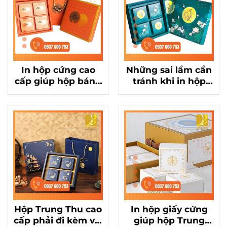
In hộp cứng cao
Những sai lầm cần
cấp giúp hộp bánh
tránh khi in hộp
Trung Thu 4 bánh
giấy cứng cho hộp
sang trọng, đẳng
Trung Thu cao cấp
cấp
Hộp Trung Thu cao
In hộp giấy cứng
cấp phải đi kèm với
giúp hộp Trung