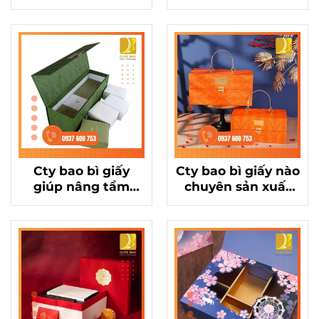
công nghệ in hộp
Thu cao cấp trở
giấy cứng sắc nét
nên sang trọng,
đẳng cấp
Cty bao bì giấy
Cty bao bì giấy nào
giúp nâng tầm
chuyên sản xuất
thương hiệu với
hộp đựng bánh
hộp đựng bánh
Trung Thu đẹp, ấn
Trung Thu độc đáo
tượng?