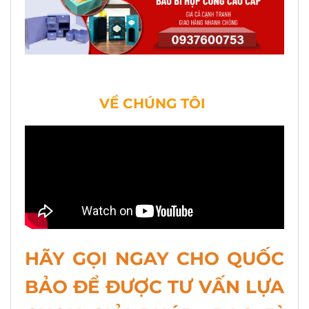
VỀ CHÚNG TÔI
HÃY GỌI NGAY CHO QUỐC
BẢO ĐỂ ĐƯỢC TƯ VẤN LỰA