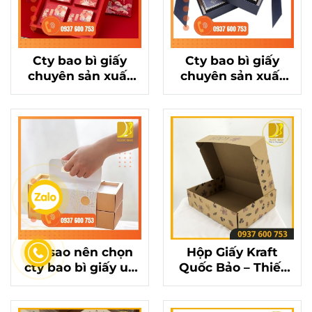
Cty bao bì giấy
Cty bao bì giấy
chuyên sản xuất
chuyên sản xuất
hộp đựng bánh
hộp đựng bánh
Trung Thu đẹp,
Trung Thu đẹp,
sang trọng
sang trọng
Tại sao nên chọn
Hộp Giấy Kraft
cty bao bì giấy uy
Quốc Bảo – Thiết
tín để in hộp đựng
Kế Sang Trọng
bánh Trung Thu?