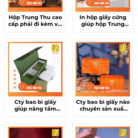
Hộp Trung Thu cao
In hộp giấy cứng
cấp phải đi kèm với
giúp hộp Trung
công nghệ in hộp
Thu cao cấp trở
giấy cứng sắc nét
nên sang trọng,
đẳng cấp
Cty bao bì giấy
Cty bao bì giấy nào
giúp nâng tầm
chuyên sản xuất
thương hiệu với
hộp đựng bánh
hộp đựng bánh
Trung Thu đẹp, ấn
Trung Thu độc đáo
tượng?