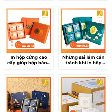
bánh Trung Thu 4
Thu 4 bánh ấn
bánh
tượng
In hộp cứng cao
Những sai lầm cần
cấp giúp hộp bánh
tránh khi in hộp
Trung Thu 4 bánh
giấy cứng cho hộp
sang trọng, đẳng
Trung Thu cao cấp
cấp