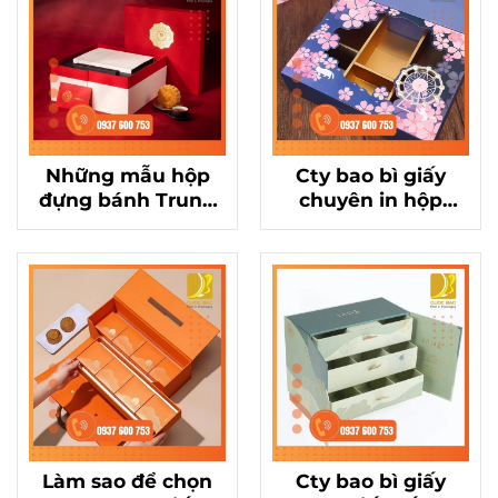
Những mẫu hộp
Cty bao bì giấy
đựng bánh Trung
chuyên in hộp
Thu cao cấp từ cty
đựng bánh Trung
bao bì giấy hàng
Thu số lượng lớn,
đầu
giá cạnh tranh
Làm sao để chọn
Cty bao bì giấy