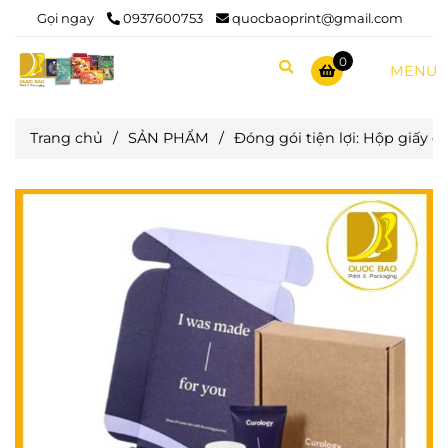
Gọi ngay
0937600753
quocbaoprint@gmail.com
0
MENU
Trang chủ
/
SẢN PHẨM
/
Đóng gói tiện lợi: Hộp giấy 