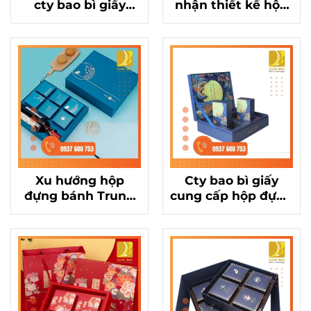
cty bao bì giấy
nhận thiết kế hộp
chất lượng cho hộp
đựng bánh Trung
đựng bánh Trung
Thu theo yêu cầu
Thu?
Xu hướng hộp
Cty bao bì giấy
đựng bánh Trung
cung cấp hộp đựng
Thu 2025 từ cty
bánh Trung Thu
bao bì giấy hàng
chất lượng cao, giá
đầu
tốt